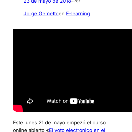
23 de mayo de 2018
–
Por
Jorge Gemetto
en
E-learning
Este lunes 21 de mayo empezó el curso
online abierto «
El voto electrónico en el