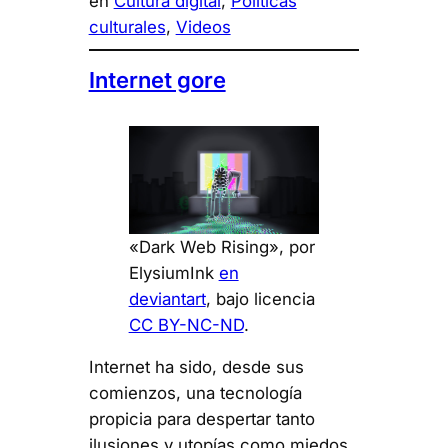
en
Cultura digital
, 
Políticas
culturales
, 
Videos
Internet gore
«Dark Web Rising», por
ElysiumInk
en
deviantart
, bajo licencia
CC BY-NC-ND
.
Internet ha sido, desde sus
comienzos, una tecnología
propicia para despertar tanto
ilusiones y utopías como miedos