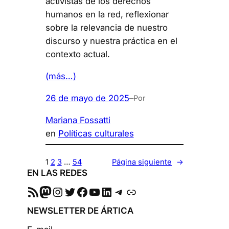
activistas de los derechos
humanos en la red, reflexionar
sobre la relevancia de nuestro
discurso y nuestra práctica en el
contexto actual.
(más…)
26 de mayo de 2025
–
Por
Mariana Fossatti
en
Políticas culturales
1
2
3
…
54
Página siguiente
→
EN LAS REDES
RSS
Mastodon
Instagram
Twitter
Facebook
YouTube
LinkedIn
Telegram
Enlace
NEWSLETTER DE ÁRTICA