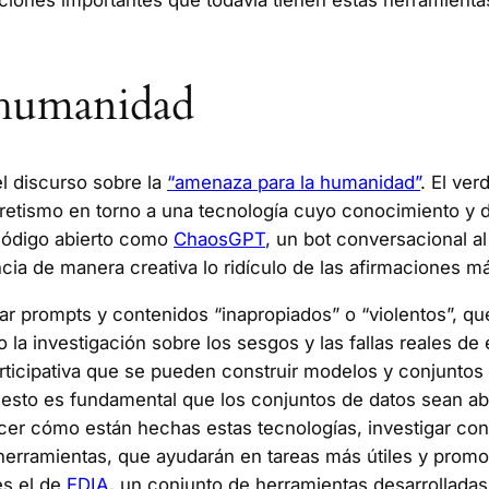
taciones importantes que todavía tienen estas herramien
 humanidad
discurso sobre la
“amenaza para la humanidad”
. El ve
ecretismo en torno a una tecnología cuyo conocimiento y de
código abierto como
ChaosGPT
, un bot conversacional a
cia de manera creativa lo ridículo de las afirmaciones m
rar prompts y contenidos “inapropiados” o “violentos”, 
ro la investigación sobre los sesgos y las fallas reales 
participativa que se pueden construir modelos y conjunto
 esto es fundamental que los conjuntos de datos sean ab
r cómo están hechas estas tecnologías, investigar con el
erramientas, que ayudarán en tareas más útiles y promov
es el de
EDIA
, un conjunto de herramientas desarrolladas 