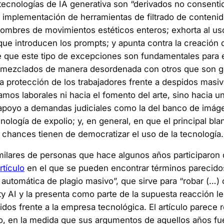
tecnologías de IA generativa son “derivados no consentido
la implementación de herramientas de filtrado de conteni
mbres de movimientos estéticos enteros; exhorta al uso
 que introducen los prompts; y apunta contra la creació
r de que este tipo de excepciones son fundamentales par
án mezclados de manera desordenada con otros que son g
la protección de los trabajadores frente a despidos masivo
amos laborales ni hacia el fomento del arte, sino hacia un
l apoyo a demandas judiciales como la del banco de imágen
nología de expolio; y, en general, en que el principal bl
 chances tienen de democratizar el uso de la tecnología.
lares de personas que hace algunos años participaron d
rtículo
en el que se pueden encontrar términos parecidos
na automática de plagio masivo”, que sirve para “robar (…
y AI y la presenta como parte de la supuesta reacción leg
os frente a la empresa tecnológica. El artículo parece r
to, en la medida que sus argumentos de aquellos años f