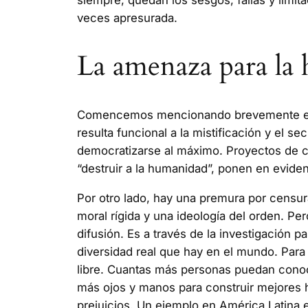
siempre, quedan los sesgos, fallas y limi
veces apresurada.
La amenaza para la
Comencemos mencionando brevemente el 
resulta funcional a la mistificación y el s
democratizarse al máximo. Proyectos de 
“destruir a la humanidad”, ponen en eviden
Por otro lado, hay una premura por censu
moral rígida y una ideología del orden. Pe
difusión. Es a través de la investigación 
diversidad real que hay en el mundo. Para
libre. Cuantas más personas puedan conoce
más ojos y manos para construir mejores h
prejuicios. Un ejemplo en América Latina 