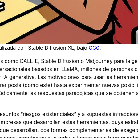
alizada con Stable Diffusion XL, bajo
CC0
.
ntas como DALL-E, Stable Diffusion o Midjourney para la 
versacionales basados en LLaMA, millones de personas 
r IA generativa. Las motivaciones para usar las herrami
strar posts (como este) hasta experimentar nuevas posibili
r lúdicamente las respuestas paradójicas que se obtienen a
esuntos “riesgos existenciales” y a supuestas infraccion
mpresas que desarrollan estas herramientas, cuya estrateg
que desarrollan, dos formas complementarias de exagera