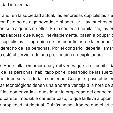
dad intelectual.
rano: en la sociedad actual, las empresas capitalistas 
vor. Esto no es algo novedoso ni peculiar. Hay muchos o
son solo algunos de ellos. En la sociedad capitalista, la
trabajadoras que luego, inevitablemente, pasan a ocupar
 capitalistas se apropien de los beneficios de la educac
derecho de las personas. Por el contrario, debería llama
 esté al servicio de una producción no explotadora.
 Hace falta remarcar una y mil veces que la disponibilid
de las personas, habilitado por el desarrollo de las fue
e debe servir a toda la sociedad. Cualquier paso atrás e
s tecnológicas tienen una enorme ventaja a la hora de a
rítica comenzada al cuestionar la propiedad del conocimie
o parece imposible dar este paso, lo que la lleva a opta
la propiedad intelectual. Quizás no sea irónico que el art