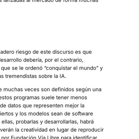
tas lanzadas al mercado de forma muchas
rdadero riesgo de este discurso es que
sarrollo debería, por el contrario,
l que se le ordenó “conquistar el mundo” y
ás tremendistas sobre la IA.
que muchas veces son definidos según una
de estos programas suele tener menos
s de datos que representen mejor la
iertos y los modelos sean de software
las, probarlas y desarrollarlas, habrá
erán la creatividad en lugar de reproducir
por Fundación Vía Libre para identificar