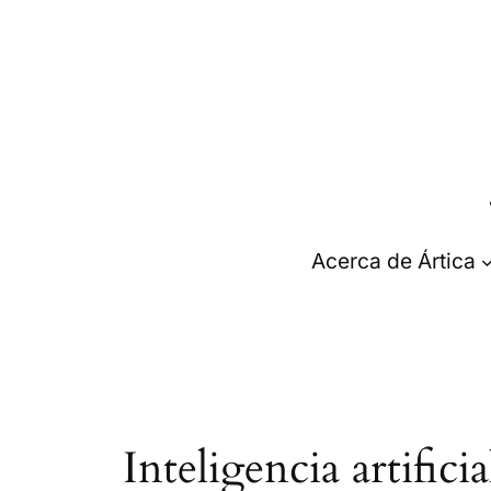
Saltar
al
contenido
Acerca de Ártica
Inteligencia artifici