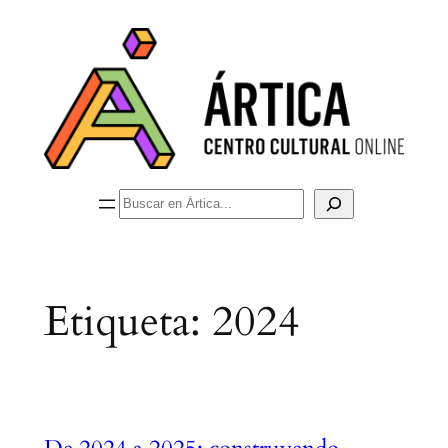
Saltar
al
contenido
Buscar
Etiqueta:
2024