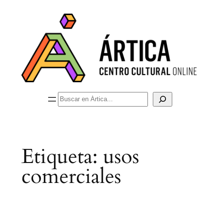
Saltar
al
contenido
Buscar
Etiqueta:
usos
comerciales