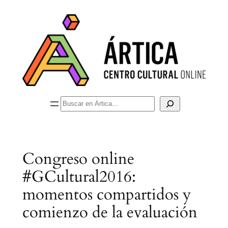
Saltar
al
contenido
Buscar
Congreso online
#GCultural2016:
momentos compartidos y
comienzo de la evaluación