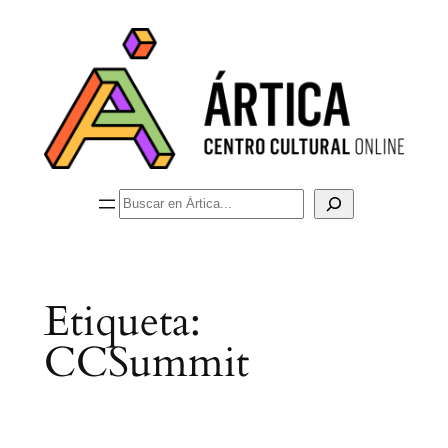
Saltar
al
contenido
Buscar
Etiqueta:
CCSummit