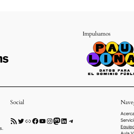
Impulsamos
Social
Nave
Acerca
RSS
Twitter
Enlace
Facebook
YouTube
Instagram
Mastodon
LinkedIn
Telegram
Servic
Equip
s.
Aula V