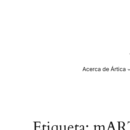
Saltar
al
contenido
Acerca de Ártica
Etiqueta:
mART