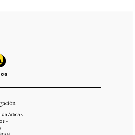
gación
 de Ártica
ios
o
irtual