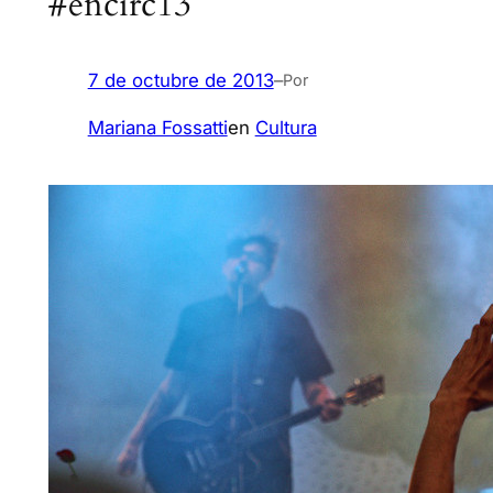
#encirc13
7 de octubre de 2013
–
Por
Mariana Fossatti
en
Cultura