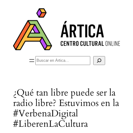
Saltar
al
contenido
Buscar
¿Qué tan libre puede ser la
radio libre? Estuvimos en la
#VerbenaDigital
#LiberenLaCultura