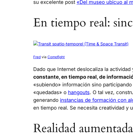
su excelente post
«Del museo ubicuo al mus
En tiempo real: sin
Fred
via
Compfight
Dado que Internet deslocaliza la activid
constante, en tiempo real, de informaci
«subiendo» información sino participando
«quedadas» o
hangouts
. O tal vez, cons
generando
instancias de formación con a
en tiempo real. Se necesita creatividad y 
Realidad aumentada: