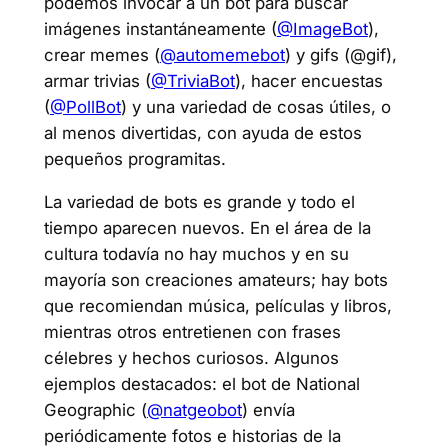
podemos invocar a un bot para buscar
imágenes instantáneamente (
@ImageBot
),
crear memes (
@automemebot
) y gifs (@gif),
armar trivias (
@TriviaBot
), hacer encuestas
(
@PollBot
) y una variedad de cosas útiles, o
al menos divertidas, con ayuda de estos
pequeños programitas.
La variedad de bots es grande y todo el
tiempo aparecen nuevos. En el área de la
cultura todavía no hay muchos y en su
mayoría son creaciones amateurs; hay bots
que recomiendan música, películas y libros,
mientras otros entretienen con frases
célebres y hechos curiosos. Algunos
ejemplos destacados: el bot de National
Geographic (
@natgeobot
) envía
periódicamente fotos e historias de la