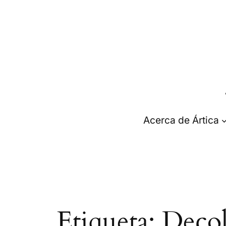
Saltar
al
contenido
Acerca de Ártica
Etiqueta:
Decol