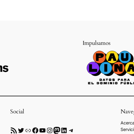
Impulsamos
Social
Nave
Acerca
RSS
Twitter
Enlace
Facebook
YouTube
Instagram
Mastodon
LinkedIn
Telegram
Servic