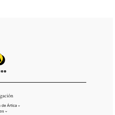
gación
 de Ártica
ios