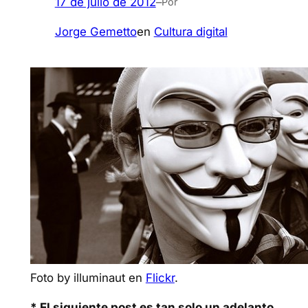
17 de julio de 2012
–
Por
Jorge Gemetto
en
Cultura digital
Foto by illuminaut en
Flickr
.
* El siguiente post es tan solo un adelanto