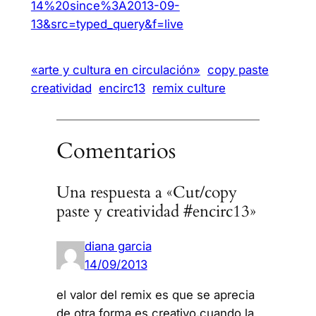
14%20since%3A2013-09-
13&src=typed_query&f=live
«arte y cultura en circulación»
copy paste
creatividad
encirc13
remix culture
Comentarios
Una respuesta a «Cut/copy
paste y creatividad #encirc13»
diana garcia
14/09/2013
el valor del remix es que se aprecia
de otra forma es creativo,cuando la