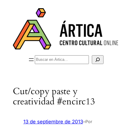
Saltar
al
contenido
Buscar
Cut/copy paste y
creatividad #encirc13
13 de septiembre de 2013
–
Por