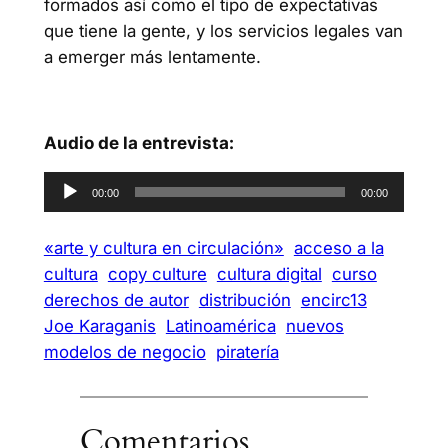
formados así como el tipo de expectativas
que tiene la gente, y los servicios legales van
a emerger más lentamente.
Audio de la entrevista:
Reproductor
00:00
00:00
de
audio
«arte y cultura en circulación»
acceso a la
cultura
copy culture
cultura digital
curso
derechos de autor
distribución
encirc13
Joe Karaganis
Latinoamérica
nuevos
modelos de negocio
piratería
Comentarios