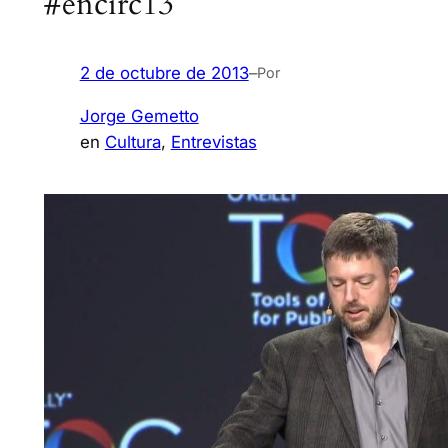
#encirc13
2 de octubre de 2013
–
Por
Jorge Gemetto
en
Cultura
, 
Entrevistas