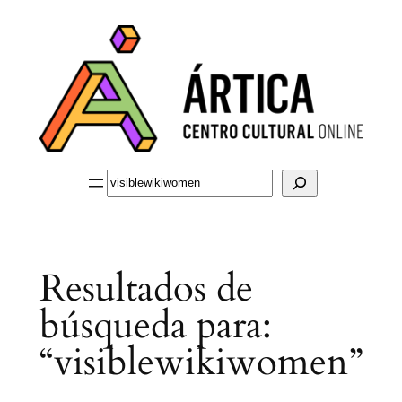
Saltar
al
contenido
Buscar
Resultados de
búsqueda para:
“visiblewikiwomen”