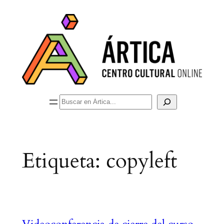
Saltar
al
contenido
Buscar
Etiqueta:
copyleft