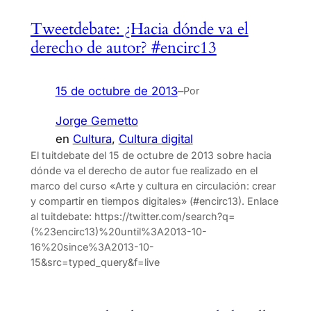
Tweetdebate: ¿Hacia dónde va el
derecho de autor? #encirc13
15 de octubre de 2013
–
Por
Jorge Gemetto
en
Cultura
, 
Cultura digital
El tuitdebate del 15 de octubre de 2013 sobre hacia
dónde va el derecho de autor fue realizado en el
marco del curso «Arte y cultura en circulación: crear
y compartir en tiempos digitales» (#encirc13). Enlace
al tuitdebate: https://twitter.com/search?q=
(%23encirc13)%20until%3A2013-10-
16%20since%3A2013-10-
15&src=typed_query&f=live