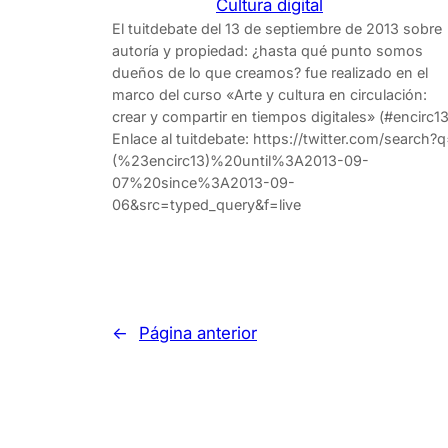
Cultura digital
El tuitdebate del 13 de septiembre de 2013 sobre
autoría y propiedad: ¿hasta qué punto somos
dueños de lo que creamos? fue realizado en el
marco del curso «Arte y cultura en circulación:
crear y compartir en tiempos digitales» (#encirc13
Enlace al tuitdebate: https://twitter.com/search?
(%23encirc13)%20until%3A2013-09-
07%20since%3A2013-09-
06&src=typed_query&f=live
←
Página anterior