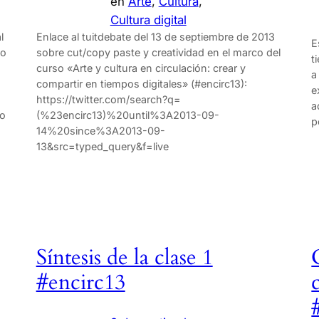
en
Arte
, 
Cultura
, 
Cultura digital
l
Enlace al tuitdebate del 13 de septiembre de 2013
E
do
sobre cut/copy paste y creatividad en el marco del
t
curso «Arte y cultura en circulación: crear y
a
compartir en tiempos digitales» (#encirc13):
e
https://twitter.com/search?q=
a
so
(%23encirc13)%20until%3A2013-09-
p
,
14%20since%3A2013-09-
13&src=typed_query&f=live
Síntesis de la clase 1
#encirc13