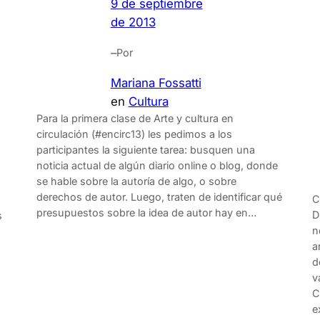
9 de septiembre
de 2013
–
Por
Mariana Fossatti
en
Cultura
Para la primera clase de Arte y cultura en
circulación (#encirc13) les pedimos a los
participantes la siguiente tarea: busquen una
noticia actual de algún diario online o blog, donde
se hable sobre la autoría de algo, o sobre
derechos de autor. Luego, traten de identificar qué
C
a
presupuestos sobre la idea de autor hay en…
D
s
n
a
d
v
C
e