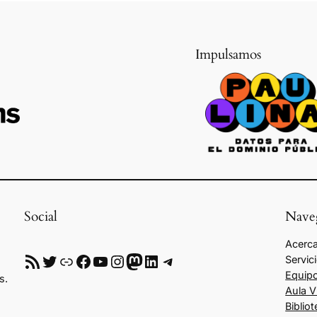
Impulsamos
Social
Nave
Acerca
RSS
Twitter
Enlace
Facebook
YouTube
Instagram
Mastodon
LinkedIn
Telegram
Servic
Equip
s.
Aula V
Biblio