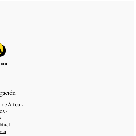
gación
 de Ártica
ios
o
irtual
teca