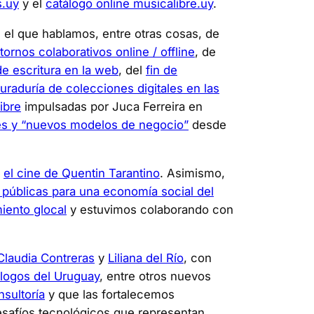
s.uy
y el
catálogo online musicalibre.uy
.
 el que hablamos, entre otras cosas, de
ornos colaborativos online / offline
, de
e escritura en la web
, del
fin de
uraduría de colecciones digitales en las
libre
impulsadas por Juca Ferreira en
ales y “nuevos modelos de negocio”
desde
e
el cine de Quentin Tarantino
. Asimismo,
 públicas para una economía social del
iento glocal
y estuvimos colaborando con
Claudia Contreras
y
Liliana del Río
, con
ólogos del Uruguay
, entre otros nuevos
sultoría
y que las fortalecemos
desafíos tecnológicos que representan