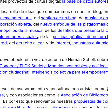
tes proyectos de cultura digital:
la base de datos autore
 desarrollo de ideas que compartimos en nuestro blog, en
icación cultural
, del
sentido de un blog
, de
música y ent
boración abierta
, del
nuevo enfoque de las plataformas d
onopolios de la música
, de los
desafíos que presenta la c
nto en artes visuales
, de las
políticas públicas de cultura 
 red
, del
derecho a leer
, y de
Internet, industrias cultur
nuevo ebook, esta vez de autoría de Hernán Schell, sobr
Conocer / FLOK Society: Modelos sostenibles y políticas
ción ciudadana: Inteligencia colectiva para el empoderam
ocesos de asesoramiento y consultoría con artistas como
se
, y con asociaciones como la
Asociación de Bibliotec
s. Es por esto que renovamos nuestras
propuestas de con
software libre de Uruguay, Librecoop
, para encarar los 