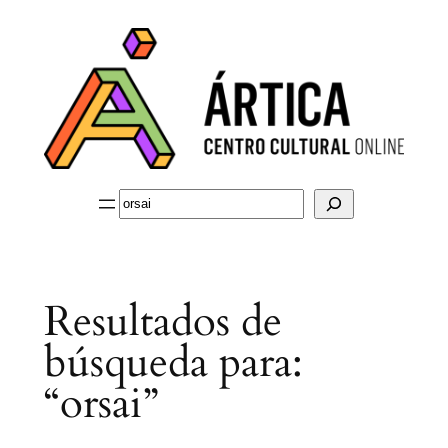
Saltar
al
contenido
Buscar
Resultados de
búsqueda para:
“orsai”